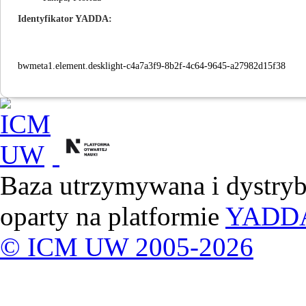
Identyfikator YADDA
bwmeta1.element.desklight-c4a7a3f9-8b2f-4c64-9645-a27982d15f38
Baza utrzymywana i dystry
oparty na platformie
YADD
© ICM UW 2005-2026