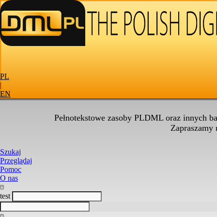
PL
|
EN
Pełnotekstowe zasoby PLDML oraz innych baz
Zapraszamy
Szukaj
Przeglądaj
Pomoc
O nas
test