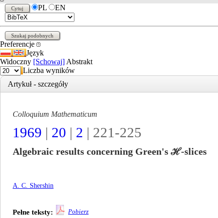
PL
EN
Preferencje
Język
Widoczny
[Schowaj]
Abstrakt
Liczba wyników
Artykuł - szczegóły
Colloquium Mathematicum
1969
|
20
|
2
| 221-225
Algebraic results concerning Green's ℋ-slices
A. C. Shershin
Pobierz
Pełne teksty: