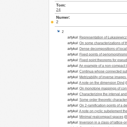
Tom
24
Numer
2
2
artykuł:
Representation of Łukasiewicz
artykuł:
On some characterizations of 
artykuł:
Dense decompositions of local
artykuł:
Fixed points of periomorphism
artykuł:
Fixed point theorems for pseu
artykuł:
An example of a non-compact lo
artykuł:
Continua whose connected sub
artykuł:
Metrizability of inverse image
artykuł:
A note on the dimension Dind
(
artykuł:
On monotone mappings of con
artykuł:
Characterizing the interval and
artykuł:
Some order theoretic characteri
artykuł:
On 2-ramification points of a d
artykuł:
A note on cyclic subelement th
artykuł:
Minimal realcompact spaces
(
artykuł:
Inversion in a class of lattice-