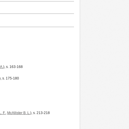
 A.
), s. 163-168
), s. 175-180
. F.
,
McAllister B. L.
), s. 213-218