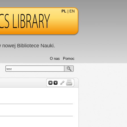
PL
|
EN
nowej Bibliotece Nauki.
O nas
Pomoc
test