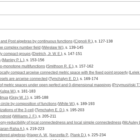
 and Post algebras by continuous functions
(
Cignoli R.
), s. 127-138
the complex number field
(
Więsław W.
), s. 139-145
ly compact groups
(
Dietrich, Jr. W. E.
), s. 147-151
s
(
Manley P. L.
), s. 153-156
do-monotone multifunctions
(
Smithson R. E.
), s. 157-162
cally compact arcwise connected metric space with the fixed point property
(
Lelek
sets are arcwise connected
(
Tymchatyn E. D.
), s. 169-174
s of metric spaces under open perfect and 0-dimensional mappings
(
Przymusiński T.
Kulpa W.
), s. 181-183
tinua
(
Gray W. J.
), s. 185-188
 circle by composition of functions
(
White W.
), s. 189-193
zations of the 3-cell
(
Tymchatyn E. D.
), s. 195-203
endroid
(
Williams J. F.
), s. 205-211
eory-reducibility of local connectedness and local simple connectedness
(
McAuley L
Baran-Raha A.
), s. 219-223
ordered algebras
(
Hager A. W.
,
Nanzetta P.
,
Plank D.
), s. 225-234