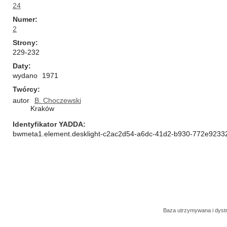
24
Numer
2
Strony
229-232
Daty
wydano
1971
Twórcy
autor
B. Choczewski
Kraków
Identyfikator YADDA
bwmeta1.element.desklight-c2ac2d54-a6dc-41d2-b930-772e9233
Baza utrzymywana i dys