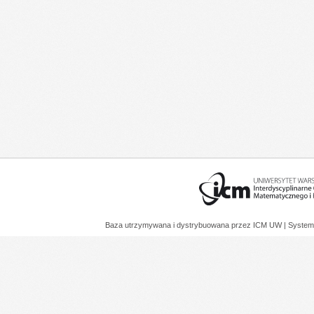
Baza utrzymywana i dystrybuowana przez
ICM UW
| System