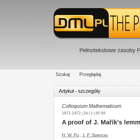
Pełnotekstowe zasoby P
Szukaj
Przeglądaj
Artykuł - szczegóły
Colloquium Mathematicum
1971-1972
|
24
|
1
| 85-88
A proof of J. Mařík's lem
H. W. Pu
,
J. P. Spencer