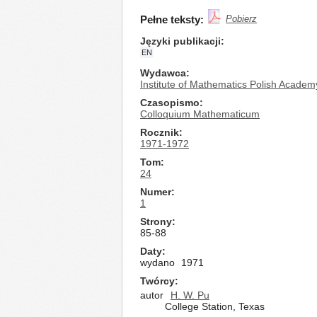
Pełne teksty:
Pobierz
Języki publikacji
EN
Wydawca
Institute of Mathematics Polish Academ
Czasopismo
Colloquium Mathematicum
Rocznik
1971-1972
Tom
24
Numer
1
Strony
85-88
Daty
wydano
1971
Twórcy
autor
H. W. Pu
College Station, Texas