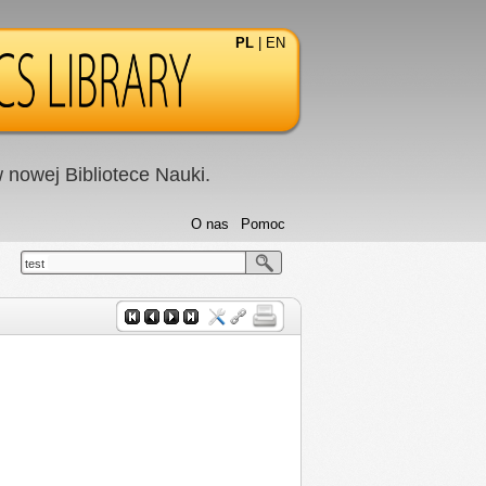
PL
|
EN
nowej Bibliotece Nauki.
O nas
Pomoc
test