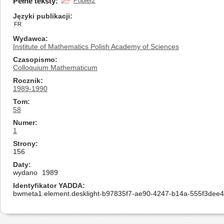
Pełne teksty:
Pobierz
Języki publikacji
FR
Wydawca
Institute of Mathematics Polish Academy of Sciences
Czasopismo
Colloquium Mathematicum
Rocznik
1989-1990
Tom
58
Numer
1
Strony
156
Daty
wydano
1989
Identyfikator YADDA
bwmeta1.element.desklight-b97835f7-ae90-4247-b14a-555f3dee