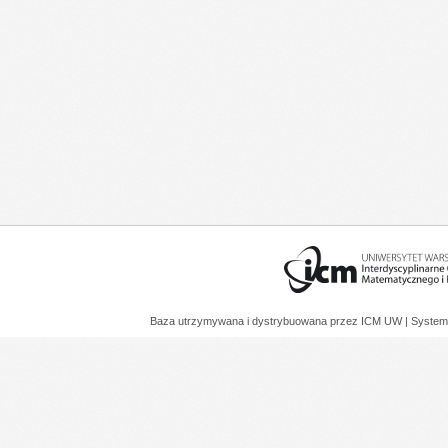
Baza utrzymywana i dystrybuowana przez
ICM UW
| System