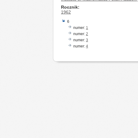
Rocznik
1962
6
numer:
1
numer:
2
numer:
3
numer:
4