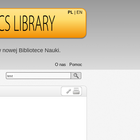
PL
|
EN
nowej Bibliotece Nauki.
O nas
Pomoc
test