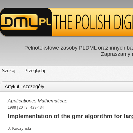
Pełnotekstowe zasoby PLDML oraz innych baz
Zapraszamy
Szukaj
Przeglądaj
Artykuł - szczegóły
Applicationes Mathematicae
1988
|
20
|
3
| 423-434
Implementation of the gmr algorithm for l
J. Kuczyński