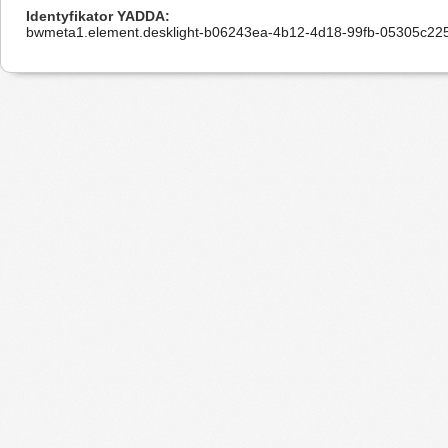
Identyfikator YADDA
bwmeta1.element.desklight-b06243ea-4b12-4d18-99fb-05305c22