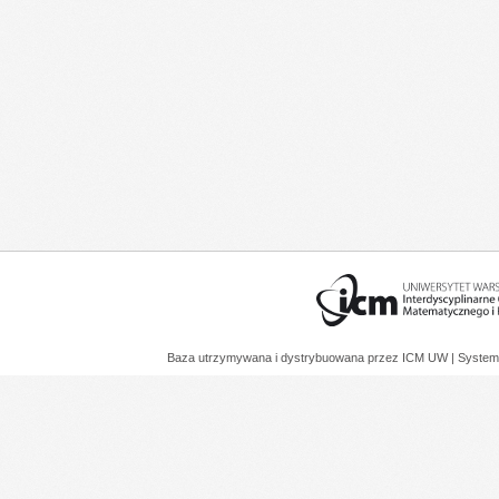
Baza utrzymywana i dystrybuowana przez
ICM UW
| System