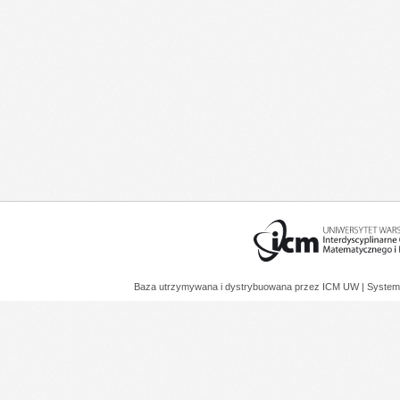
Baza utrzymywana i dystrybuowana przez
ICM UW
| System