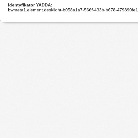
Identyfikator YADDA
bwmeta1.element.desklight-b058a1a7-566f-433b-b678-479890fe