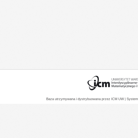
Baza utrzymywana i dystrybuowana przez
ICM UW
| System