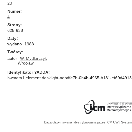
20
Numer
4
Strony
625-638
Daty
wydano
1988
Twórcy
autor
W. Mydlarczyk
Wrocław
Identyfikator YADDA
bwmeta1.element.desklight-adbdfe7b-0b4b-4965-b181-ef69d4913
Baza utrzymywana i dystrybuowana przez
ICM UW
| System