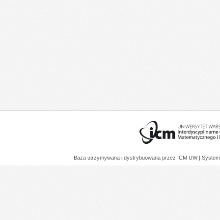
Baza utrzymywana i dystrybuowana przez
ICM UW
| System