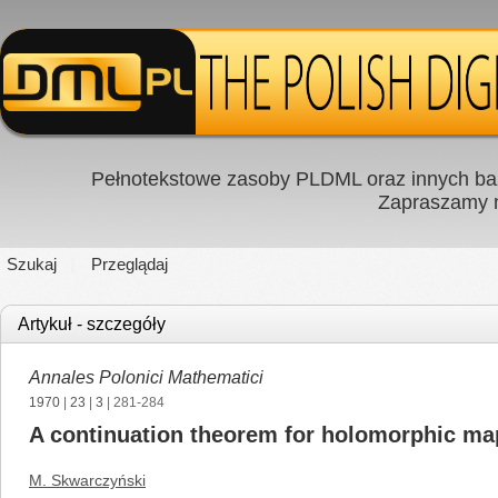
Pełnotekstowe zasoby PLDML oraz innych baz
Zapraszamy
Szukaj
Przeglądaj
Artykuł - szczegóły
Annales Polonici Mathematici
1970
|
23
|
3
| 281-284
A continuation theorem for holomorphic map
M. Skwarczyński