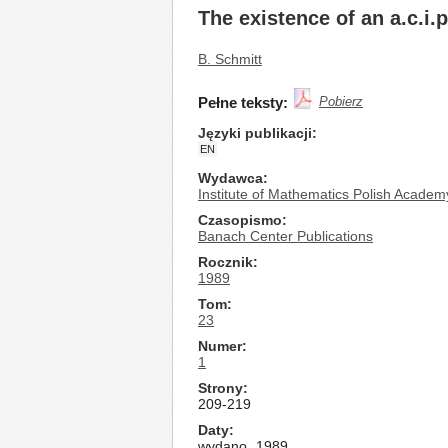
The existence of an a.c.i.
B. Schmitt
Pełne teksty:
Pobierz
Języki publikacji
EN
Wydawca
Institute of Mathematics Polish Academ
Czasopismo
Banach Center Publications
Rocznik
1989
Tom
23
Numer
1
Strony
209-219
Daty
wydano
1989