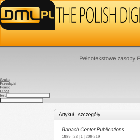
Pełnotekstowe zasoby P
Szukaj
Przeglądaj
Pomoc
O nas
test
Artykuł - szczegóły
Banach Center Publications
1989
|
23
|
1
| 209-219