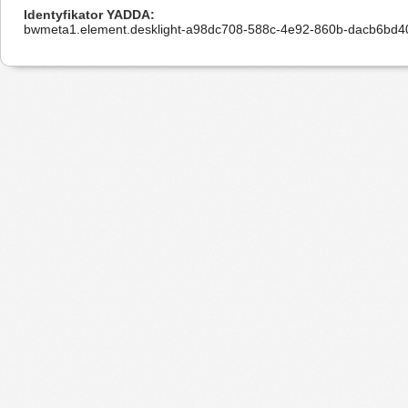
Identyfikator YADDA
bwmeta1.element.desklight-a98dc708-588c-4e92-860b-dacb6bd4