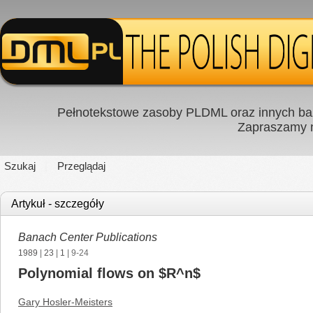
Pełnotekstowe zasoby PLDML oraz innych baz
Zapraszamy
Szukaj
Przeglądaj
Artykuł - szczegóły
Banach Center Publications
1989
|
23
|
1
| 9-24
Polynomial flows on $R^n$
Gary Hosler-Meisters