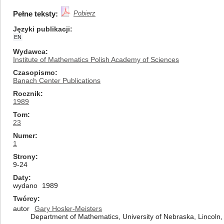
Pełne teksty:
Pobierz
Języki publikacji
EN
Wydawca
Institute of Mathematics Polish Academy of Sciences
Czasopismo
Banach Center Publications
Rocznik
1989
Tom
23
Numer
1
Strony
9-24
Daty
wydano
1989
Twórcy
autor
Gary Hosler-Meisters
Department of Mathematics, University of Nebraska, Lincoln,