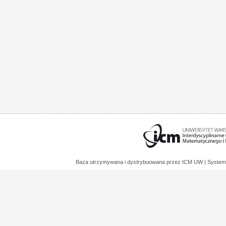
Baza utrzymywana i dystrybuowana przez
ICM UW
| System