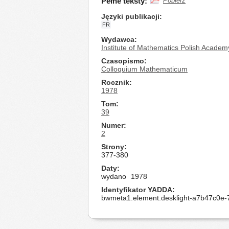
Pełne teksty:
Pobierz
Języki publikacji
FR
Wydawca
Institute of Mathematics Polish Academ
Czasopismo
Colloquium Mathematicum
Rocznik
1978
Tom
39
Numer
2
Strony
377-380
Daty
wydano
1978
Identyfikator YADDA
bwmeta1.element.desklight-a7b47c0e