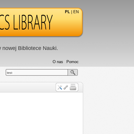
PL
|
EN
nowej Bibliotece Nauki.
O nas
Pomoc
test