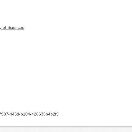
y of Sciences
-7987-445d-b104-428635b4b2f9