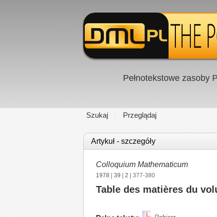
Pełnotekstowe zasoby P
Szukaj
Przeglądaj
Artykuł - szczegóły
Colloquium Mathematicum
1978
|
39
|
2
| 377-380
Table des matières du vo