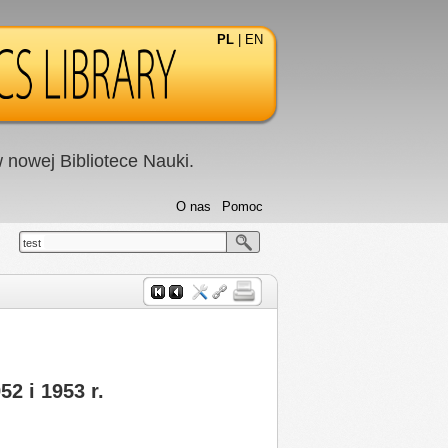
PL
|
EN
nowej Bibliotece Nauki.
O nas
Pomoc
test
2 i 1953 r.