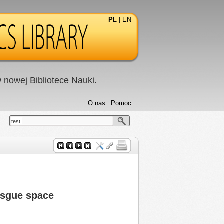
PL
|
EN
nowej Bibliotece Nauki.
O nas
Pomoc
test
besgue space