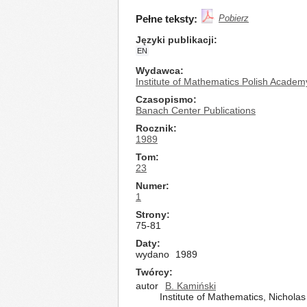
Pełne teksty:
Pobierz
Języki publikacji
EN
Wydawca
Institute of Mathematics Polish Academ
Czasopismo
Banach Center Publications
Rocznik
1989
Tom
23
Numer
1
Strony
75-81
Daty
wydano
1989
Twórcy
autor
B. Kamiński
Institute of Mathematics, Nichola