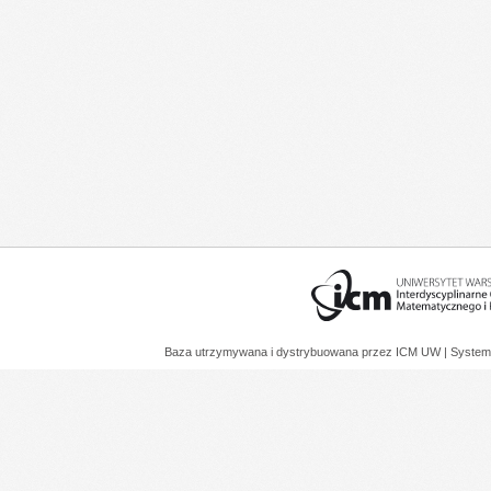
Baza utrzymywana i dystrybuowana przez
ICM UW
| System