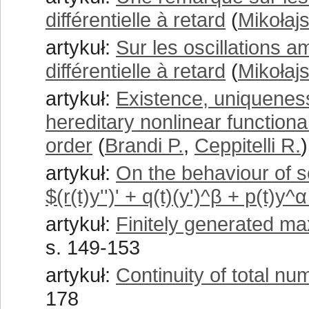
différentielle à retard
(
Mikołaj
artykuł:
Sur les oscillations a
différentielle à retard
(
Mikołaj
artykuł:
Existence, uniquenes
hereditary nonlinear functional 
order
(
Brandi P.
,
Ceppitelli R.
artykuł:
On the behaviour of so
$(r(t)y'')' + q(t)(y')^β + p(t)y^α
artykuł:
Finitely generated m
s. 149-153
artykuł:
Continuity of total nu
178