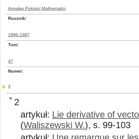
Annales Polonici Mathematici
Rocznik
1986-1987
Tom
47
Numer
2
2
artykuł:
Lie derivative of vecto
(
Waliszewski W.
), s. 99-103
artykuł:
Une remarque sur les