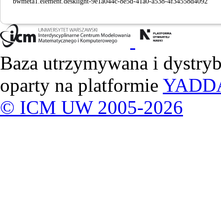
bwmeta1.element.desklight-9e1a044c-8e5d-41a0-a538-4f34558d4092
Baza utrzymywana i dystry
oparty na platformie
YADD
© ICM UW 2005-2026