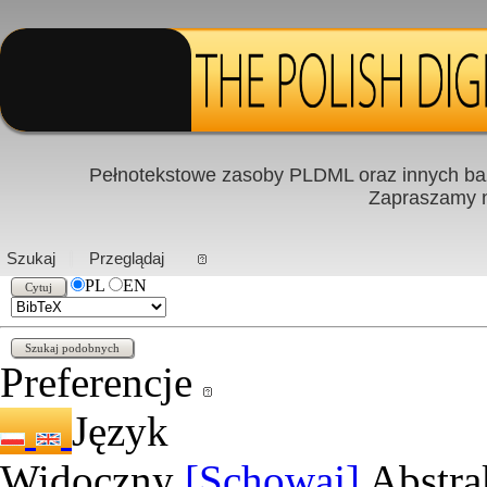
Pełnotekstowe zasoby PLDML oraz innych baz
Zapraszamy
PL
|
EN
Szukaj
Przeglądaj
PL
EN
Preferencje
Język
Widoczny
[Schowaj]
Abstra