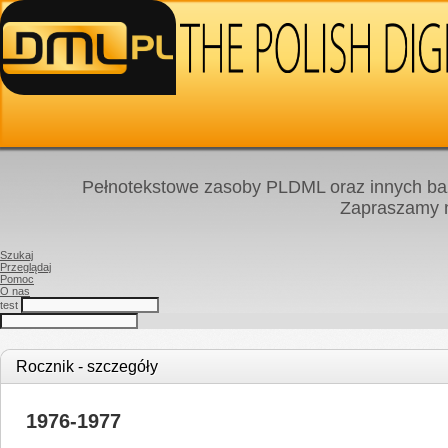
Pełnotekstowe zasoby PLDML oraz innych baz
Zapraszamy
Szukaj
Przeglądaj
Pomoc
O nas
test
Rocznik - szczegóły
1976-1977