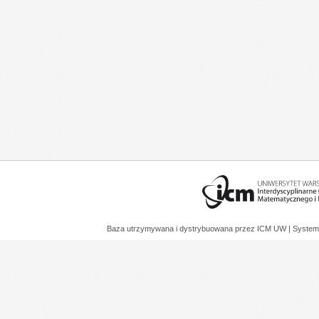
Baza utrzymywana i dystrybuowana przez
ICM UW
| System