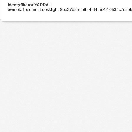
Identyfikator YADDA
bwmeta1.element.desklight-9be37b35-fbfb-4f34-ac42-0534c7c5eb