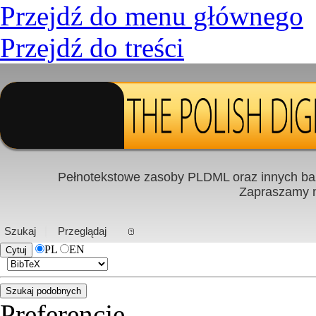
Przejdź do menu głównego
Przejdź do treści
Pełnotekstowe zasoby PLDML oraz innych baz
Zapraszamy
PL
|
EN
Szukaj
Przeglądaj
PL
EN
Preferencje