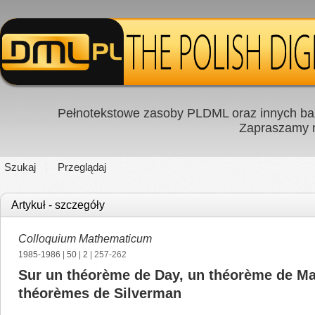
Pełnotekstowe zasoby PLDML oraz innych baz
Zapraszamy
Szukaj
Przeglądaj
Artykuł - szczegóły
Colloquium Mathematicum
1985-1986
|
50
|
2
| 257-262
Sur un théorème de Day, un théorème de Maz
théorèmes de Silverman