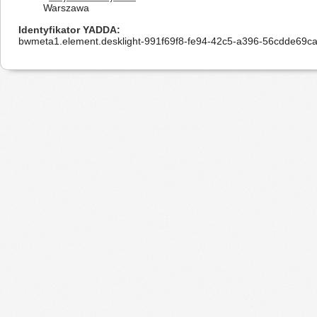
Warszawa
Identyfikator YADDA
bwmeta1.element.desklight-991f69f8-fe94-42c5-a396-56cdde69c