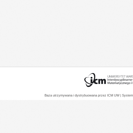
Baza utrzymywana i dystrybuowana przez
ICM UW
| System