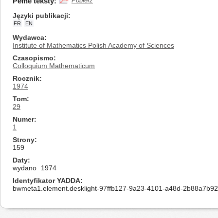
Pełne teksty:
Pobierz
Języki publikacji
FR
EN
Wydawca
Institute of Mathematics Polish Academy of Sciences
Czasopismo
Colloquium Mathematicum
Rocznik
1974
Tom
29
Numer
1
Strony
159
Daty
wydano
1974
Identyfikator YADDA
bwmeta1.element.desklight-97ffb127-9a23-4101-a48d-2b88a7b9