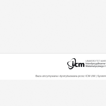
Baza utrzymywana i dystrybuowana przez
ICM UW
| System