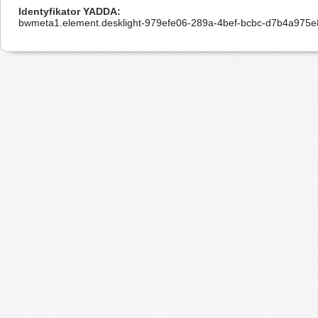
Identyfikator YADDA
bwmeta1.element.desklight-979efe06-289a-4bef-bcbc-d7b4a975