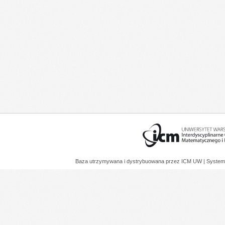
Baza utrzymywana i dystrybuowana przez
ICM UW
| System