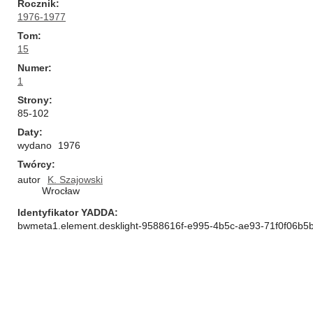
Rocznik
1976-1977
Tom
15
Numer
1
Strony
85-102
Daty
wydano
1976
Twórcy
autor
K. Szajowski
Wrocław
Identyfikator YADDA
bwmeta1.element.desklight-9588616f-e995-4b5c-ae93-71f0f06b5b