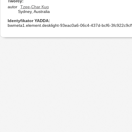
Twórcy
autor
Tzee-Char Kuo
Sydney, Australia
Identyfikator YADDA
bwmeta1.element.desklight-93eac0a6-06c4-437d-bcf6-3fc922c9cf