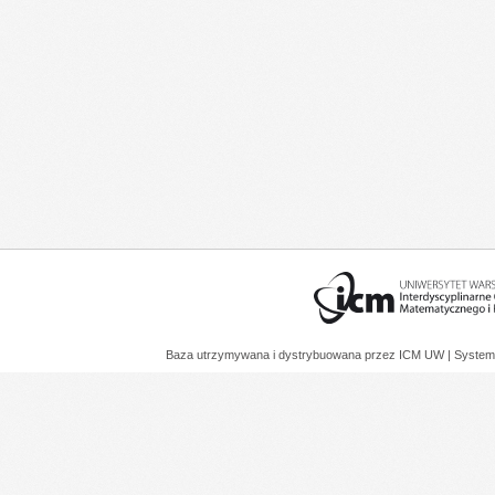
Baza utrzymywana i dystrybuowana przez
ICM UW
| System