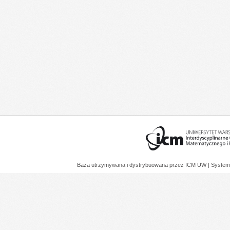
Baza utrzymywana i dystrybuowana przez
ICM UW
| System