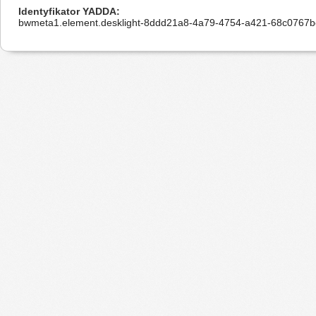
Identyfikator YADDA
bwmeta1.element.desklight-8ddd21a8-4a79-4754-a421-68c0767b