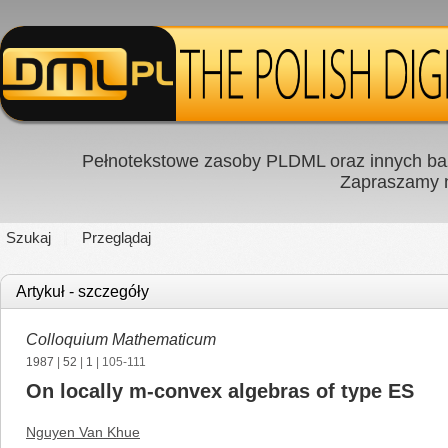
Pełnotekstowe zasoby PLDML oraz innych baz
Zapraszamy
Szukaj
Przeglądaj
Artykuł - szczegóły
Colloquium Mathematicum
1987
|
52
|
1
| 105-111
On locally m-convex algebras of type ES
Nguyen Van Khue