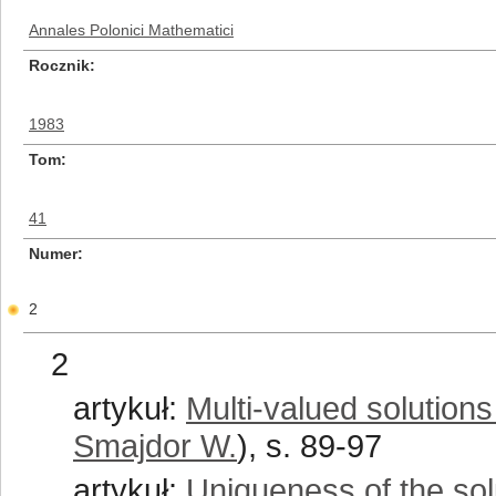
Annales Polonici Mathematici
Rocznik
1983
Tom
41
Numer
2
2
artykuł:
Multi-valued solutions
Smajdor W.
), s. 89-97
artykuł:
Uniqueness of the solu