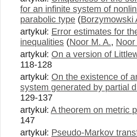
for an infinite system of nonli
parabolic type
(
Borzymowski 
artykuł:
Error estimates for the
inequalities
(
Noor M. A.
,
Noor 
artykuł:
On a version of Littl
118-128
artykuł:
On the existence of a
system generated by partial di
129-137
artykuł:
A theorem on metric p
147
artykuł:
Pseudo-Markov trans