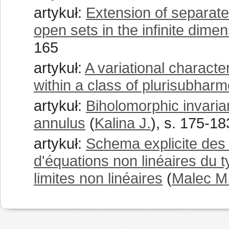
artykuł:
Extension of separate
open sets in the infinite dime
165
artykuł:
A variational characte
within a class of plurisubharm
artykuł:
Biholomorphic invaria
annulus
(
Kalina J.
), s. 175-18
artykuł:
Schema explicite des 
d'équations non linéaires du 
limites non linéaires
(
Malec M