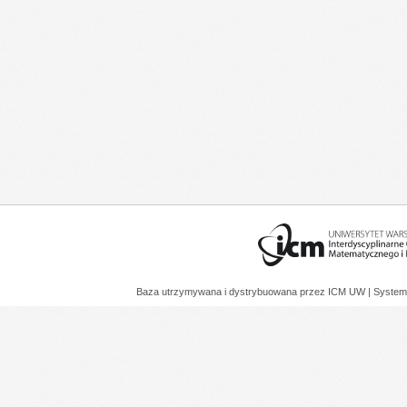
Baza utrzymywana i dystrybuowana przez
ICM UW
| System