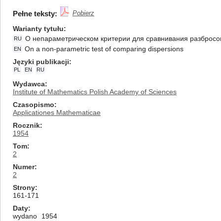
Pełne teksty:
Pobierz
Warianty tytułu
О непараметрическом критерии для сравнивания разбросо
RU
On a non-parametric test of comparing dispersions
EN
Języki publikacji
PL
EN
RU
Wydawca
Institute of Mathematics Polish Academy of Sciences
Czasopismo
Applicationes Mathematicae
Rocznik
1954
Tom
2
Numer
2
Strony
161-171
Daty
wydano
1954