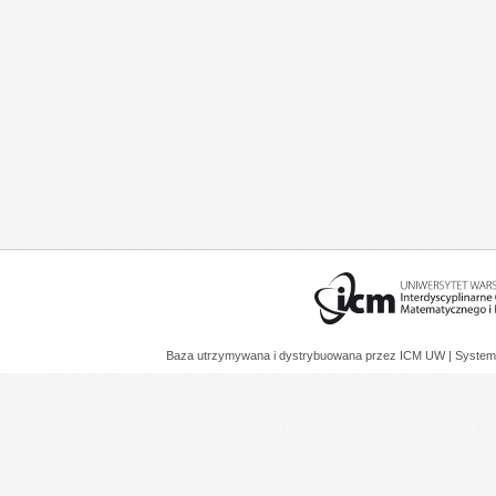
Baza utrzymywana i dystrybuowana przez
ICM UW
| System