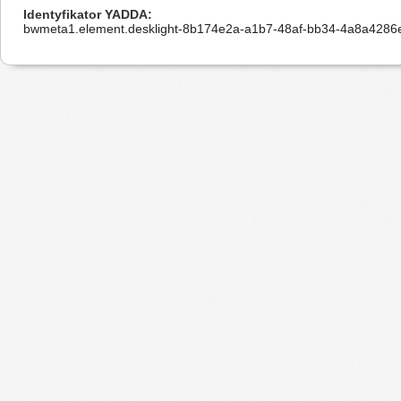
Identyfikator YADDA
bwmeta1.element.desklight-8b174e2a-a1b7-48af-bb34-4a8a4286