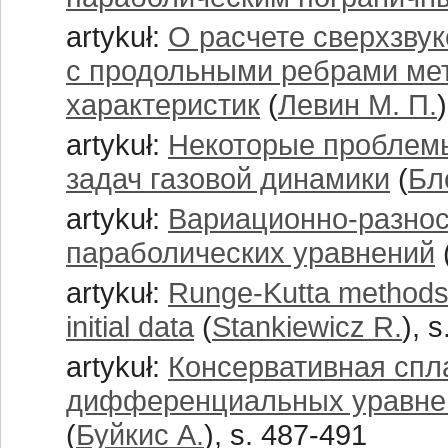
artykuł:
О расчете сверхзву
с продольными ребрами ме
характеристик
(
Левин М. П.
artykuł:
Некоторые проблем
задач газовой динамики
(
Бл
artykuł:
Вариационно-разно
параболических уравнений
artykuł:
Runge-Kutta methods 
initial data
(
Stankiewicz R.
), 
artykuł:
Консервативная спл
дифференциальных уравне
(
Буйкис А.
), s. 487-491