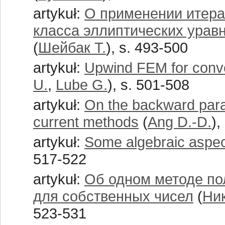
artykuł:
О применении итера
класса эллиптических ура
(
Шейбак Т.
), s. 493-500
artykuł:
Upwind FEM for conve
U.
,
Lube G.
), s. 501-508
artykuł:
On the backward parab
current methods
(
Ang D.-D.
),
artykuł:
Some algebraic aspec
517-522
artykuł:
Об одном методе по
для собственных чисел
(
Ник
523-531