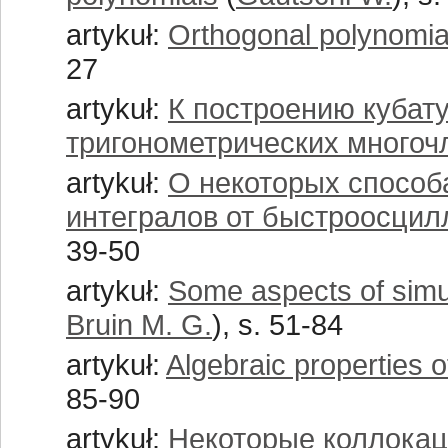
artykuł:
Orthogonal polynomial
27
artykuł:
К построению кубат
тригонометрических многоч
artykuł:
О некоторых способ
интегралов от быстроосци
39-50
artykuł:
Some aspects of simu
Bruin M. G.
), s. 51-84
artykuł:
Algebraic properties o
85-90
artykuł:
Некоторые коллока