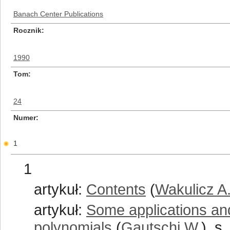
Banach Center Publications
Rocznik
1990
Tom
24
Numer
1
1
artykuł:
Contents
(
Wakulicz A
artykuł:
Some applications an
polynomials
(
Gautschi W.
), s