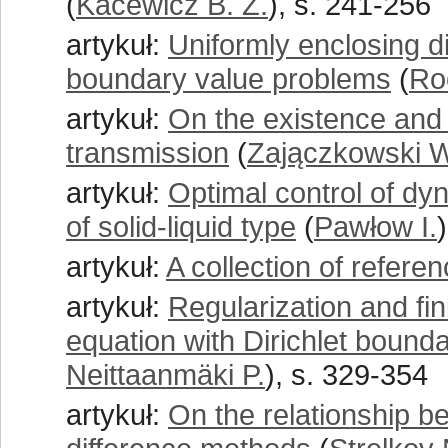
(
Kacewicz B. Z.
), s. 241-256
artykuł:
Uniformly enclosing d
boundary value problems
(
Ro
artykuł:
On the existence and r
transmission
(
Zajączkowski W
artykuł:
Optimal control of d
of solid-liquid type
(
Pawłow I.
artykuł:
A collection of refere
artykuł:
Regularization and fi
equation with Dirichlet bound
Neittaanmäki P.
), s. 329-354
artykuł:
On the relationship b