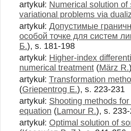
artykuł:
Numerical solution o
variational problems via duali
artykuł:
Допустимые граничн
особой точке для систем л
Б.
), s. 181-198
artykuł:
Higher-index different
numerical treatment
(
März R.
artykuł:
Transformation method
(
Griepentrog E.
), s. 223-231
artykuł:
Shooting methods for 
equation
(
Lamour R.
), s. 233
artykuł:
Optimal solution of s