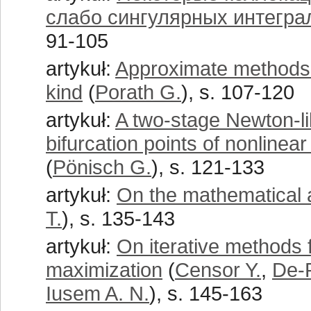
слабо сингулярных интегра
91-105
artykuł:
Approximate methods fo
kind
(
Porath G.
), s. 107-120
artykuł:
A two-stage Newton-l
bifurcation points of nonline
(
Pönisch G.
), s. 121-133
artykuł:
On the mathematical a
T.
), s. 135-143
artykuł:
On iterative methods f
maximization
(
Censor Y.
,
De-P
Iusem A. N.
), s. 145-163