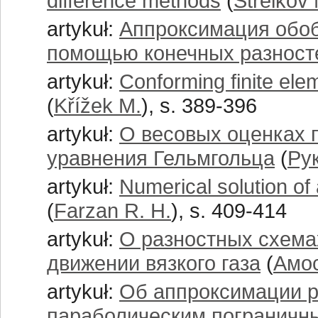
difference methods
(
Strelkov 
artykuł:
Аппроксимация обо
помощью конечных разност
artykuł:
Conforming finite ele
(
Křížek M.
), s. 389-396
artykuł:
О весовых оценках 
уравнения Гельмгольца
(
Ру
artykuł:
Numerical solution of 
(
Farzan R. H.
), s. 409-414
artykuł:
О разностных схема
движении вязкого газа
(
Амос
artykuł:
Об аппроксимации р
параболическим пограничн