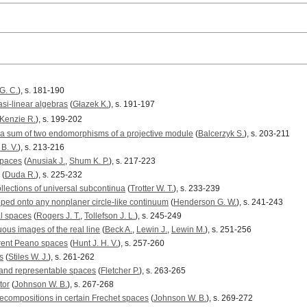
G. C.
), s. 181-190
si-linear algebras
(
Głazek K.
), s. 191-197
Kenzie R.
), s. 199-202
f a sum of two endomorphisms of a projective module
(
Balcerzyk S.
), s. 203-211
B. V.
), s. 213-216
spaces
(
Anusiak J.
,
Shum K. P.
), s. 217-223
(
Duda R.
), s. 225-232
llections of universal subcontinua
(
Trotter W. T.
), s. 233-239
ed onto any nonplaner circle-like continuum
(
Henderson G. W.
), s. 241-243
l spaces
(
Rogers J. T.
,
Tollefson J. L.
), s. 245-249
ous images of the real line
(
Beck A.
,
Lewin J.
,
Lewin M.
), s. 251-256
rent Peano spaces
(
Hunt J. H. V.
), s. 257-260
s
(
Stiles W. J.
), s. 261-262
 and representable spaces
(
Fletcher P.
), s. 263-265
tor
(
Johnson W. B.
), s. 267-268
ecompositions in certain Frechet spaces
(
Johnson W. B.
), s. 269-272