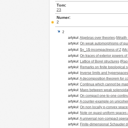
Tom
23
Numer
2
2
artykuł:
Algebras over theories
(
Wraith 
artykuł:
On weak automorphisms of qua
artykuł:
$ℵ_1$-incompactness of Z
(
Mc
artykuł:
On traces of exterior powers o
artykuł:
Lattice of Borel structures
(
Rao 
artykuł:
Remarks on finite topological 
artykuł:
Inverse limits and hyperspaces
artykuł:
A decomposition theorem for co
artykuł:
Continua which cannot be mapp
artykuł:
Maps between weak solenoida
artykuł:
On compact one-to-one continu
artykuł:
A counter-example on unicohe
artykuł:
On non locally p-convex space
artykuł:
Note on quasi-uniform spaces
artykuł:
A universal non-compact opera
artykuł:
Finite-dimensional Schauder d