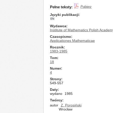
Pełne teksty:
Pobierz
Języki publikacji
EN
Wydawca
Institute of Mathematics Polish Academ
Czasopismo
Applicationes Mathematicae
Rocznik
1983-1985
Tom
18
Numer
4
Strony
549-557
Daty
wydano
1985
Twórcy
autor
Z. Porosiński
Wrocław