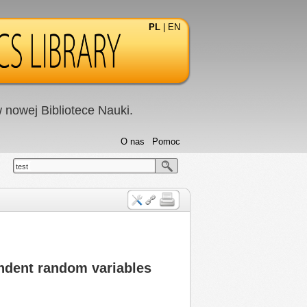
PL
|
EN
nowej Bibliotece Nauki.
O nas
Pomoc
test
ndent random variables