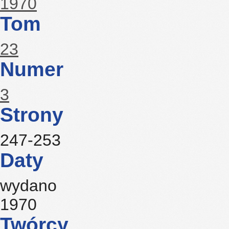
1970
Tom
23
Numer
3
Strony
247-253
Daty
wydano
1970
Twórcy