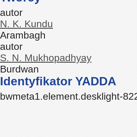
autor
N. K. Kundu
Arambagh
autor
S. N. Mukhopadhyay
Burdwan
Identyfikator YADDA
bwmeta1.element.desklight-8