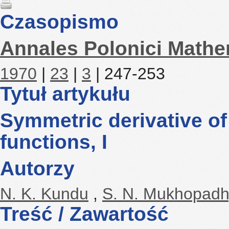
Czasopismo
Annales Polonici Mathe
1970
|
23
|
3
| 247-253
Tytuł artykułu
Symmetric derivative 
functions, I
Autorzy
N. K. Kundu
,
S. N. Mukhopad
Treść / Zawartość