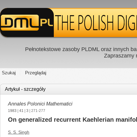
Pełnotekstowe zasoby PLDML oraz innych baz
Zapraszamy
Szukaj
Przeglądaj
Artykuł - szczegóły
Annales Polonici Mathematici
1983
|
41
|
3
| 271-277
On generalized recurrent Kaehlerian manifol
S. S. Singh