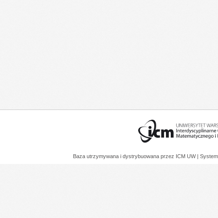
Baza utrzymywana i dystrybuowana przez
ICM UW
| System