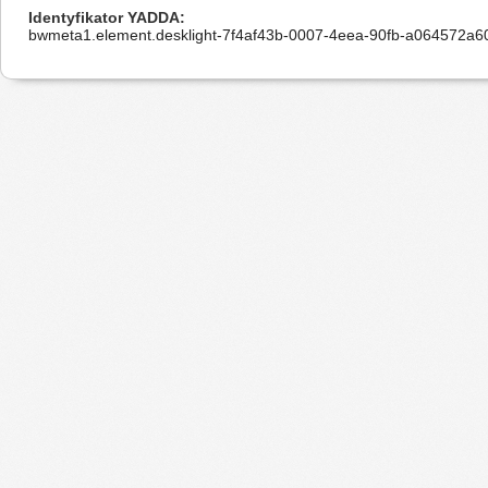
Identyfikator YADDA
bwmeta1.element.desklight-7f4af43b-0007-4eea-90fb-a064572a6