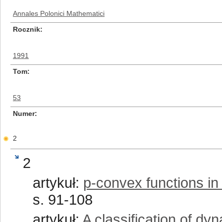
Annales Polonici Mathematici
Rocznik
1991
Tom
53
Numer
2
2
artykuł:
p-convex functions in
s. 91-108
artykuł:
A classification of d