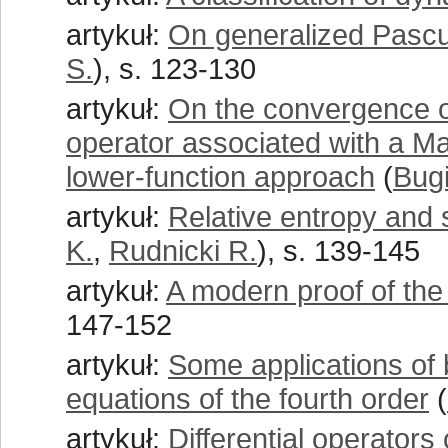
artykuł:
On generalized Pascu 
S.
), s. 123-130
artykuł:
On the convergence of
operator associated with a Ma
lower-function approach
(
Bugi
artykuł:
Relative entropy and s
K.
,
Rudnicki R.
), s. 139-145
artykuł:
A modern proof of th
147-152
artykuł:
Some applications of b
equations of the fourth order
(
artykuł:
Differential operators