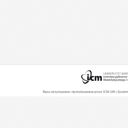
Baza utrzymywana i dystrybuowana przez
ICM UW
| System