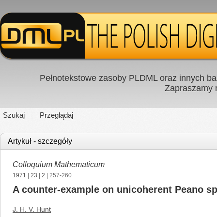
Pełnotekstowe zasoby PLDML oraz innych baz
Zapraszamy
Szukaj
Przeglądaj
Artykuł - szczegóły
Colloquium Mathematicum
1971
|
23
|
2
| 257-260
A counter-example on unicoherent Peano s
J. H. V. Hunt