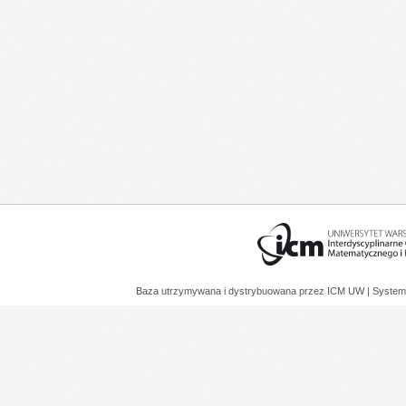
Baza utrzymywana i dystrybuowana przez
ICM UW
| System