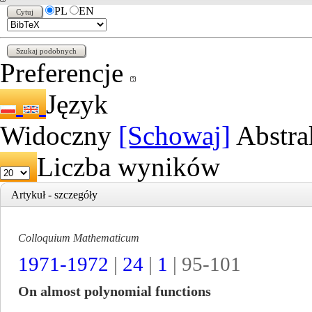
PL
EN
Preferencje
Język
Widoczny
[Schowaj]
Abstra
Liczba wyników
Artykuł - szczegóły
Colloquium Mathematicum
1971-1972
|
24
|
1
| 95-101
On almost polynomial functions