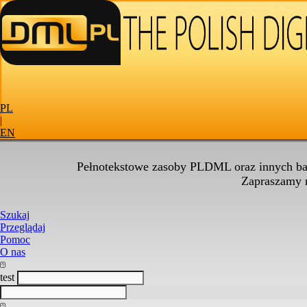
PL
|
EN
Pełnotekstowe zasoby PLDML oraz innych baz
Zapraszamy
Szukaj
Przeglądaj
Pomoc
O nas
test