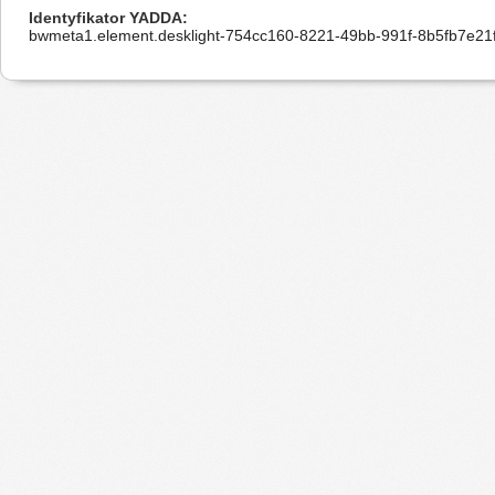
Identyfikator YADDA
bwmeta1.element.desklight-754cc160-8221-49bb-991f-8b5fb7e21