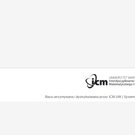
Baza utrzymywana i dystrybuowana przez
ICM UW
| System