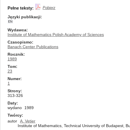
Pełne teksty:
Pobierz
Języki publikacji
EN
Wydawca
Institute of Mathematics Polish Academy of Sciences
Czasopismo
Banach Center Publications
Rocznik
1989
Tom
23
Numer
1
Strony
313-326
Daty
wydano
1989
Twórcy
autor
A. Vetier
Institute of Mathematics, Technical University of Budapest, 