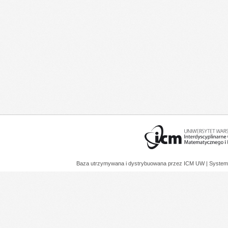
Baza utrzymywana i dystrybuowana przez
ICM UW
| System