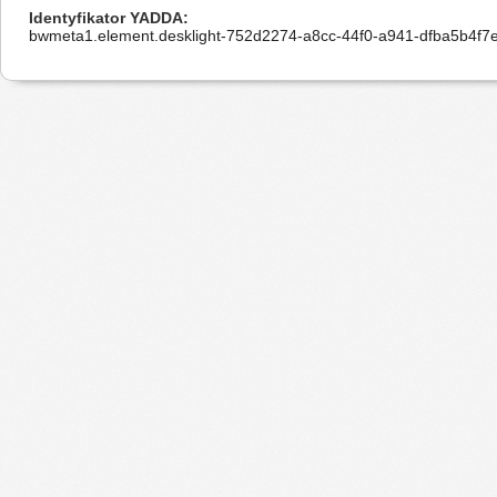
Identyfikator YADDA
bwmeta1.element.desklight-752d2274-a8cc-44f0-a941-dfba5b4f7