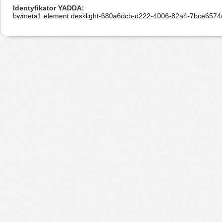
Identyfikator YADDA
bwmeta1.element.desklight-680a6dcb-d222-4006-82a4-7bce6574