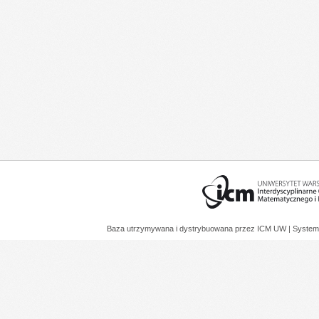
Baza utrzymywana i dystrybuowana przez
ICM UW
| System