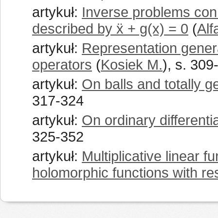
artykuł:
Inverse problems conn
described by ẍ + g(x) = 0
(
Alf
artykuł:
Representation genera
operators
(
Kosiek M.
), s. 309
artykuł:
On balls and totally 
317-324
artykuł:
On ordinary differentia
325-352
artykuł:
Multiplicative linear 
holomorphic functions with re