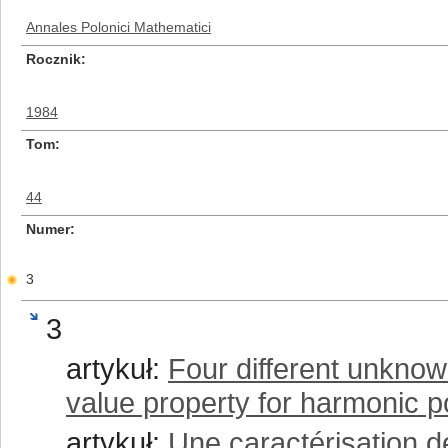
Annales Polonici Mathematici
Rocznik
1984
Tom
44
Numer
3
3
artykuł:
Four different unknow
value property for harmonic po
artykuł:
Une caractérisation d