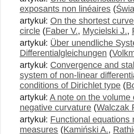
exposants non linéaires
(
Świa
artykuł:
On the shortest curve
circle
(
Faber V.
,
Mycielski J.
,
artykuł:
Über unendliche Sys
Differentialgleichungen
(
Volkm
artykuł:
Convergence and stabil
system of non-linear different
conditions of Dirichlet type
(
B
artykuł:
A note on the volume 
negative curvature
(
Walczak P
artykuł:
Functional equations r
measures
(
Kamiński A.
,
Rathi