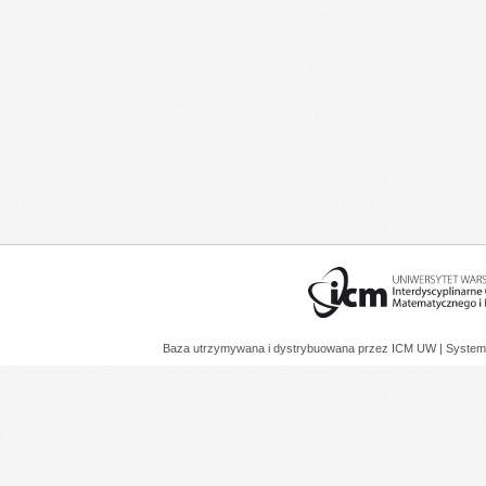
Baza utrzymywana i dystrybuowana przez
ICM UW
| System