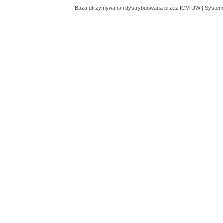
Baza utrzymywana i dystrybuowana przez
ICM UW
| System