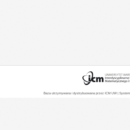
Baza utrzymywana i dystrybuowana przez
ICM UW
| System