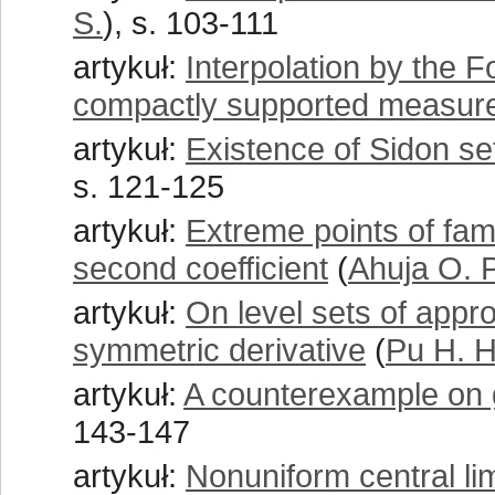
S.
), s. 103-111
artykuł:
Interpolation by the Fo
compactly supported measur
artykuł:
Existence of Sidon set
s. 121-125
artykuł:
Extreme points of fami
second coefficient
(
Ahuja O. P
artykuł:
On level sets of appr
symmetric derivative
(
Pu H. H
artykuł:
A counterexample on 
143-147
artykuł:
Nonuniform central lim