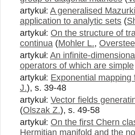
artykuł:
A generalised Mazurki
application to analytic sets
(
Sh
artykuł:
On the structure of tr
continua
(
Mohler L.
,
Overstee
artykuł:
An infinite-dimensiona
operators of which are simple
artykuł:
Exponential mapping f
J.
), s. 39-48
artykuł:
Vector fields generati
(
Olszak Z.
), s. 49-58
artykuł:
On the first Chern cl
Hermitian manifold and the n