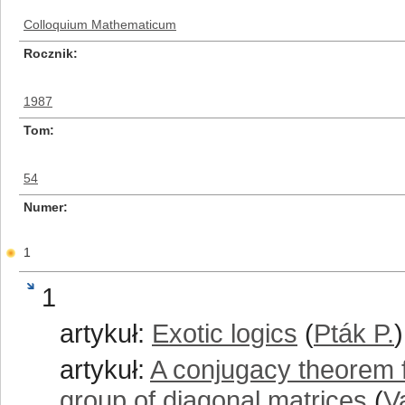
Colloquium Mathematicum
Rocznik
1987
Tom
54
Numer
1
1
artykuł:
Exotic logics
(
Pták P.
)
artykuł:
A conjugacy theorem 
group of diagonal matrices
(
V