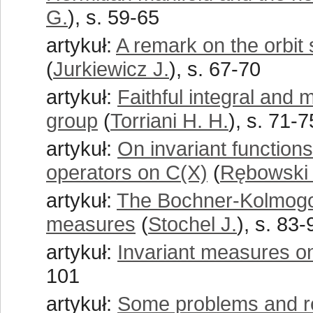
G.
), s. 59-65
artykuł:
A remark on the orbit 
(
Jurkiewicz J.
), s. 67-70
artykuł:
Faithful integral and 
group
(
Torriani H. H.
), s. 71-7
artykuł:
On invariant functio
operators on C(X)
(
Rębowski
artykuł:
The Bochner-Kolmogor
measures
(
Stochel J.
), s. 83-
artykuł:
Invariant measures on
101
artykuł:
Some problems and rem