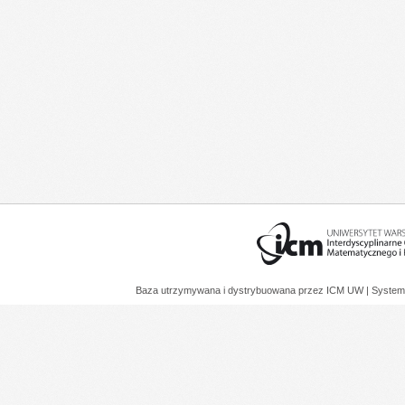
Baza utrzymywana i dystrybuowana przez
ICM UW
| System