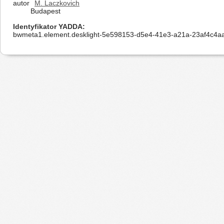
autor
M. Laczkovich
Budapest
Identyfikator YADDA
bwmeta1.element.desklight-5e598153-d5e4-41e3-a21a-23af4c4a