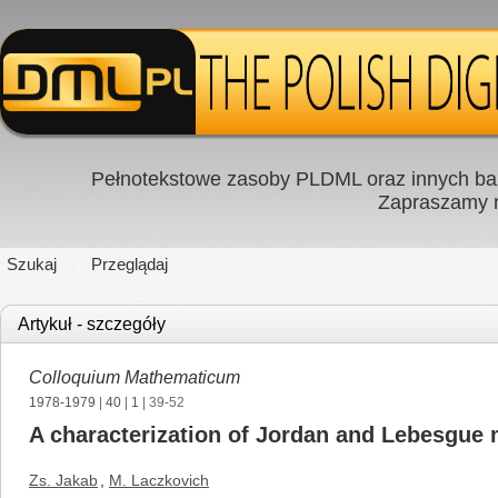
Pełnotekstowe zasoby PLDML oraz innych baz
Zapraszamy
Szukaj
Przeglądaj
Artykuł - szczegóły
Colloquium Mathematicum
1978-1979
|
40
|
1
| 39-52
A characterization of Jordan and Lebesgue
Zs. Jakab
,
M. Laczkovich