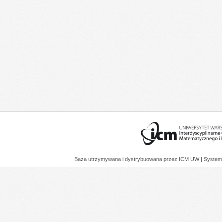
Baza utrzymywana i dystrybuowana przez
ICM UW
| System