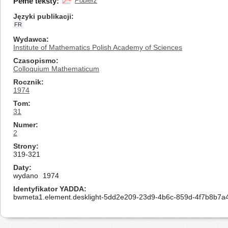
Pełne teksty:
Pobierz
Języki publikacji
FR
Wydawca
Institute of Mathematics Polish Academy of Sciences
Czasopismo
Colloquium Mathematicum
Rocznik
1974
Tom
31
Numer
2
Strony
319-321
Daty
wydano
1974
Identyfikator YADDA
bwmeta1.element.desklight-5dd2e209-23d9-4b6c-859d-4f7b8b7a