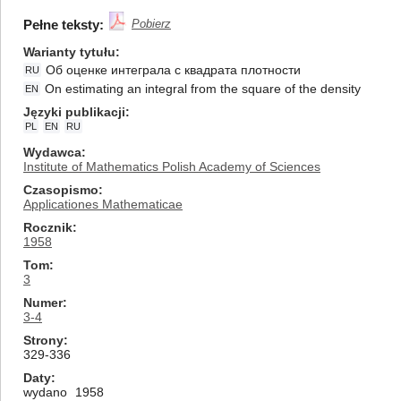
Pełne teksty:
Pobierz
Warianty tytułu
Об оценке интеграла с квадрата плотности
RU
On estimating an integral from the square of the density
EN
Języki publikacji
PL
EN
RU
Wydawca
Institute of Mathematics Polish Academy of Sciences
Czasopismo
Applicationes Mathematicae
Rocznik
1958
Tom
3
Numer
3-4
Strony
329-336
Daty
wydano
1958