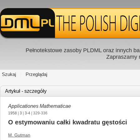
Pełnotekstowe zasoby PLDML oraz innych baz
Zapraszamy
Szukaj
Przeglądaj
Artykuł - szczegóły
Applicationes Mathematicae
1958
|
3
|
3-4
| 329-336
O estymowaniu całki kwadratu gęstości
M. Gutman