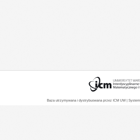
Baza utrzymywana i dystrybuowana przez
ICM UW
| System