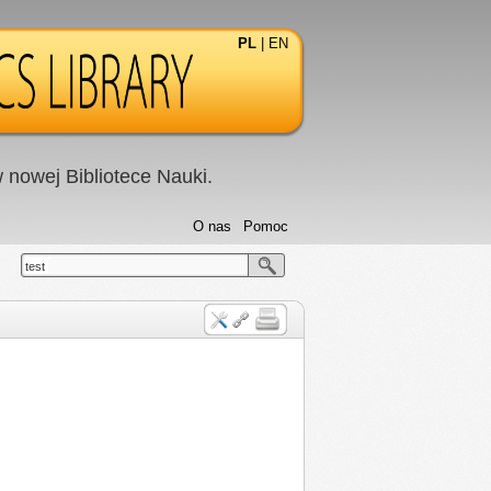
PL
|
EN
nowej Bibliotece Nauki.
O nas
Pomoc
test