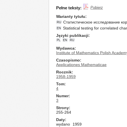
Pełne teksty:
Pobierz
Warianty tytułu
Статистическое исследование ко
RU
Statistical testing for correlated cha
EN
Języki publikacji
PL
EN
RU
Wydawca
Institute of Mathematics Polish Academ
Czasopismo
Applicationes Mathematicae
Rocznik
1958-1959
Tom
4
Numer
3
Strony
255-264
Daty
wydano
1959