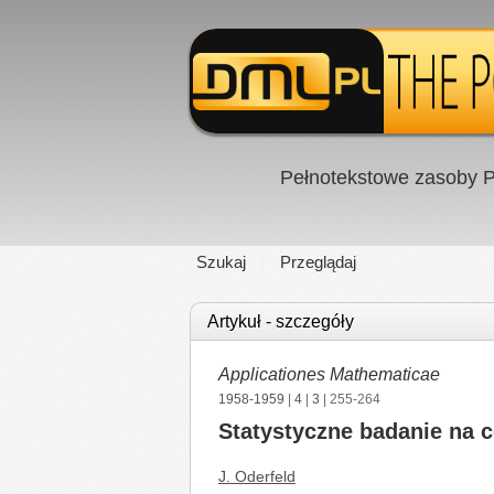
Pełnotekstowe zasoby P
Szukaj
Przeglądaj
Artykuł - szczegóły
Applicationes Mathematicae
1958-1959
|
4
|
3
| 255-264
Statystyczne badanie na 
J. Oderfeld