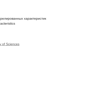
ррелированных характеристик
racteristics
y of Sciences